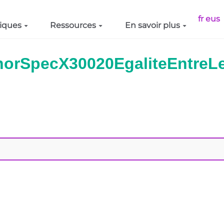
fr
eus
iques
Ressources
En savoir plus
AfnorSpecX30020EgaliteEntr