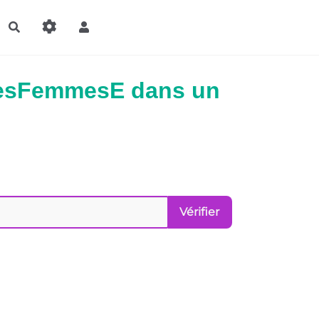
Rechercher
eLesFemmesE dans un
Vérifier