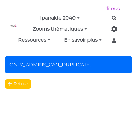
Aller au contenu principal
fr
eus
Iparralde 2040
Recherch
Zooms thématiques
Ressources
En savoir plus
ONLY_ADMINS_CAN_DUPLICATE.
Retour