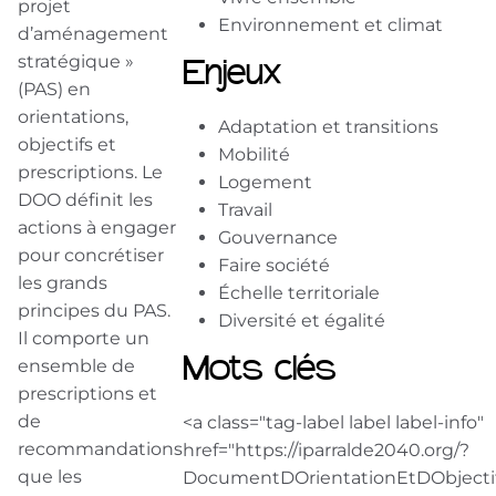
projet
Environnement et climat
d’aménagement
stratégique »
Enjeux
(PAS) en
orientations,
Adaptation et transitions
objectifs et
Mobilité
prescriptions. Le
Logement
DOO définit les
Travail
actions à engager
Gouvernance
pour concrétiser
Faire société
les grands
Échelle territoriale
principes du PAS.
Diversité et égalité
Il comporte un
ensemble de
Mots clés
prescriptions et
de
<a class="tag-label label label-info"
recommandations
href="https://iparralde2040.org/?
que les
DocumentDOrientationEtDObjectif