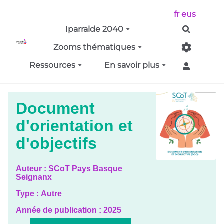
Aller au contenu principal
fr
eus
Iparralde 2040
Recherch
Zooms thématiques
Ressources
En savoir plus
Document
d'orientation et
d'objectifs
Auteur :
SCoT Pays Basque
Seignanx
Type :
Autre
Année de publication :
2025