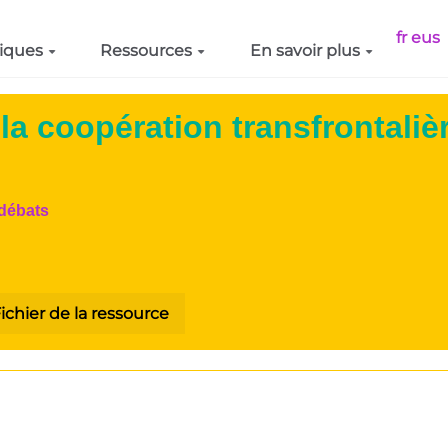
fr
eus
iques
Ressources
En savoir plus
 la coopération transfrontaliè
 débats
ichier de la ressource