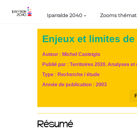
Aller au contenu principal
Iparralde 2040
Zooms thémat
Enjeux et limites de
Auteur :
Michel Casteigts
Publié par :
Territoires 2020. Analyses et
Type :
Recherche / étude
Année de publication :
2003
F
Résumé