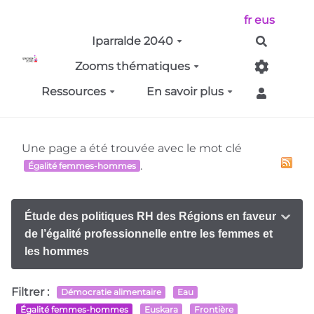
Aller au contenu principal
fr
eus
Iparralde 2040
Recherch
Zooms thématiques
Ressources
En savoir plus
Une page a été trouvée avec le mot clé
.
Égalité femmes-hommes
Étude des politiques RH des Régions en faveur
de l’égalité professionnelle entre les femmes et
les hommes
Filtrer :
Démocratie alimentaire
Eau
Égalité femmes-hommes
Euskara
Frontière