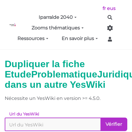
Aller au contenu principal
fr
eus
Iparralde 2040
Recherch
Zooms thématiques
Ressources
En savoir plus
Dupliquer la fiche
EtudeProblematiqueJuridiq
dans un autre YesWiki
Nécessite un YesWiki en version >= 4.5.0.
Url du YesWiki
Vérifier