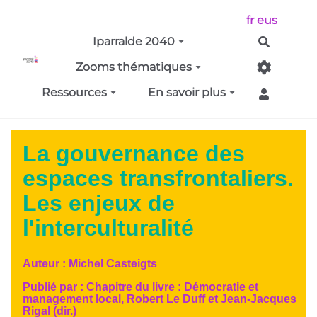
Aller au contenu principal
fr
eus
Iparralde 2040
Recherch
Zooms thématiques
Ressources
En savoir plus
La gouvernance des
espaces transfrontaliers.
Les enjeux de
l'interculturalité
Auteur :
Michel Casteigts
Publié par :
Chapitre du livre : Démocratie et
management local, Robert Le Duff et Jean-Jacques
Rigal (dir.)