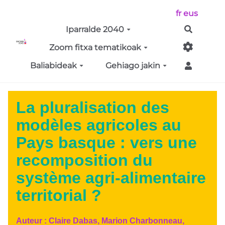
Aller au contenu principal
fr
eus
Iparralde 2040
Bilatu
Zoom fitxa tematikoak
Baliabideak
Gehiago jakin
La pluralisation des
modèles agricoles au
Pays basque : vers une
recomposition du
système agri-alimentaire
territorial ?
Auteur :
Claire Dabas, Marion Charbonneau,