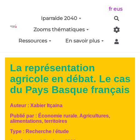
Aller au contenu principal
fr
eus
Iparralde 2040
Recherch
Zooms thématiques
Ressources
En savoir plus
La représentation
agricole en débat. Le cas
du Pays Basque français
Auteur :
Xabier Itçaina
Publié par :
Économie rurale. Agricultures,
alimentations, territoires
Type :
Recherche / étude