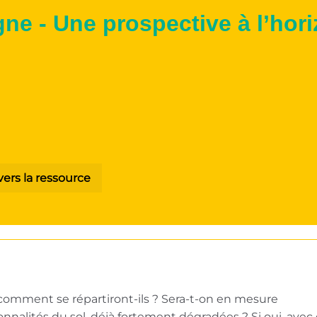
ne - Une prospective à l’hor
vers la ressource
comment se répartiront-ils ? Sera-t-on en mesure
onnalités du sol, déjà fortement dégradées ? Si oui, avec 