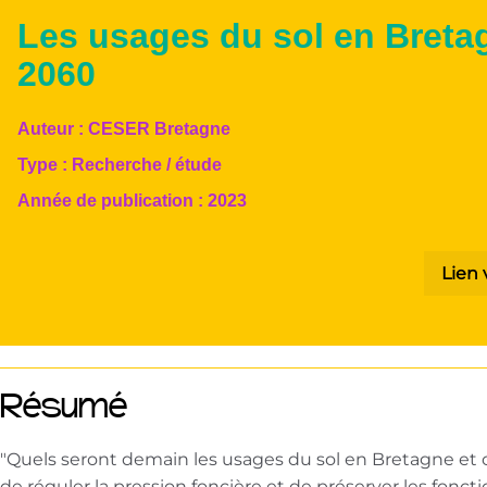
Les usages du sol en Bretag
2060
Auteur :
CESER Bretagne
Type :
Recherche / étude
Année de publication :
2023
Lien 
Résumé
"Quels seront demain les usages du sol en Bretagne et 
de réguler la pression foncière et de préserver les foncti