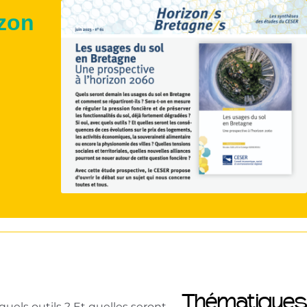
izon
Thématiques
quels outils ? Et quelles seront