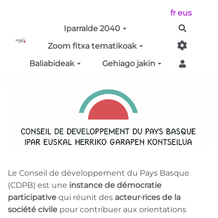
Aller au contenu principal
fr
eus
Iparralde 2040
Bilatu
Zoom fitxa tematikoak
Baliabideak
Gehiago jakin
Le Conseil de développement du Pays Basque
(CDPB) est une
instance de démocratie
participative
qui réunit des
acteur·rices de la
société civile
pour contribuer aux orientations