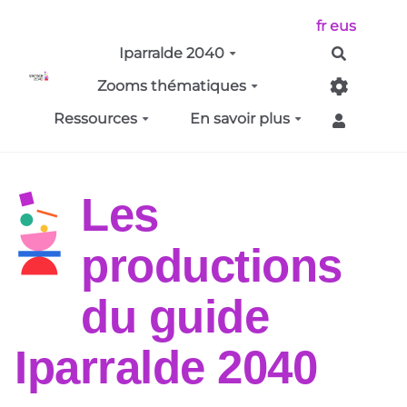
Aller au contenu principal
fr
eus
Iparralde 2040
Recherch
Zooms thématiques
Ressources
En savoir plus
Les
productions
du guide
Iparralde 2040