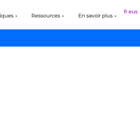
fr
eus
iques
Ressources
En savoir plus