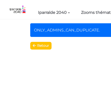
Aller au contenu principal
Iparralde 2040
Zooms thémat
ONLY_ADMINS_CAN_DUPLICATE.
Retour