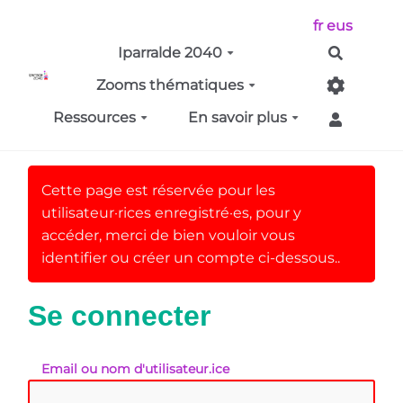
Aller au contenu principal
fr
eus
Iparralde 2040
Recherch
Zooms thématiques
Ressources
En savoir plus
Cette page est réservée pour les
utilisateur·rices enregistré·es, pour y
accéder, merci de bien vouloir vous
identifier ou créer un compte ci-dessous..
Se connecter
Email ou nom d'utilisateur.ice