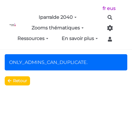
Aller au contenu principal
fr
eus
Iparralde 2040
Recherch
Zooms thématiques
Ressources
En savoir plus
ONLY_ADMINS_CAN_DUPLICATE.
Retour