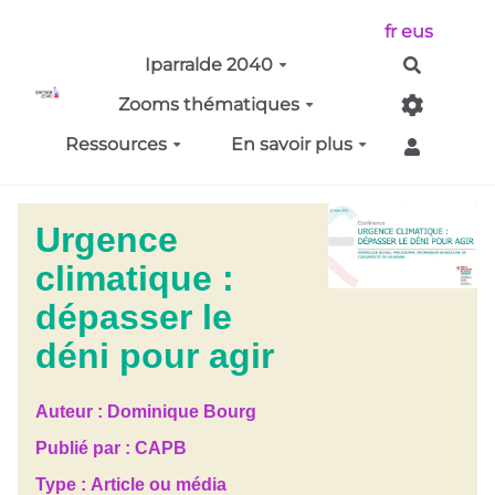
Aller au contenu principal
fr
eus
Iparralde 2040
Recherch
Zooms thématiques
Ressources
En savoir plus
Urgence
climatique :
dépasser le
déni pour agir
Auteur :
Dominique Bourg
Publié par :
CAPB
Type :
Article ou média