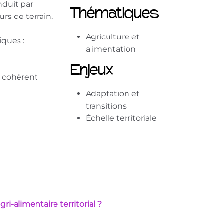
nduit par
Thématiques
rs de terrain.
Agriculture et
iques :
alimentation
Enjeux
le cohérent
Adaptation et
transitions
Échelle territoriale
i-alimentaire territorial ?