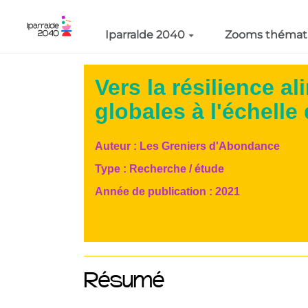
Aller au contenu principal
Iparralde 2040
Zooms thémat
Vers la résilience a
globales à l'échelle 
Auteur :
Les Greniers d'Abondance
Type :
Recherche / étude
Année de publication :
2021
Résumé