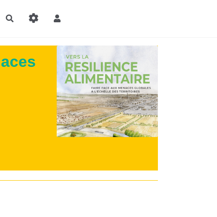
Rechercher
naces