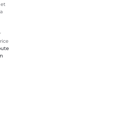
 et
sa
r
rice
oute
en