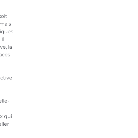
oit
 mais
tiques
Il
e, la
paces
ctive
lle-
x qui
ller