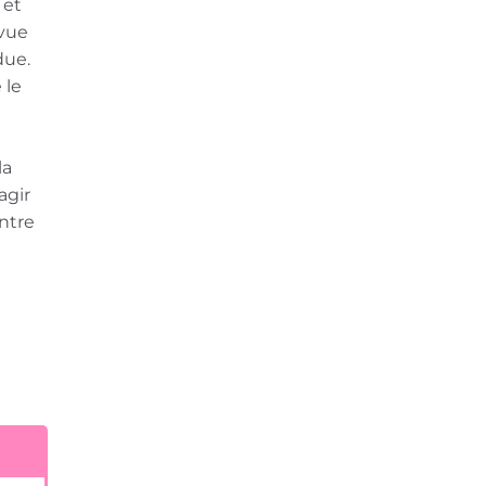
 et
 vue
due.
 le
la
agir
ntre