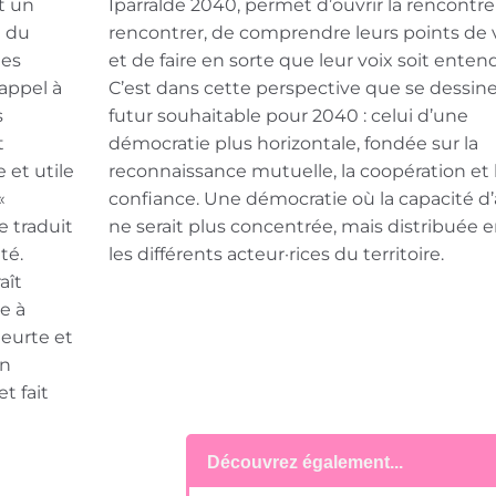
t un
Iparralde 2040, permet d’ouvrir la rencontre
e du
rencontrer, de comprendre leurs points de
des
et de faire en sorte que leur voix soit enten
 appel à
C’est dans cette perspective que se dessine
s
futur souhaitable pour 2040 : celui d’une
t
démocratie plus horizontale, fondée sur la
et utile
reconnaissance mutuelle, la coopération et 
«
confiance. Une démocratie où la capacité d’
e traduit
ne serait plus concentrée, mais distribuée e
té.
les différents acteur·rices du territoire.
aît
e à
heurte et
on
et fait
Découvrez également...