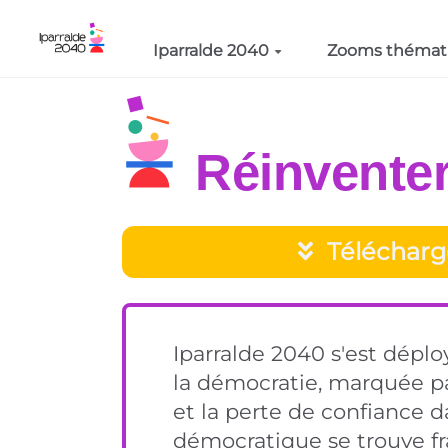
Aller au contenu principal
Iparralde 2040
Zooms thémat
Réinventer
Télécharg
Iparralde 2040 s'est dépl
la démocratie, marquée par
et la perte de confiance d
démocratique se trouve fr