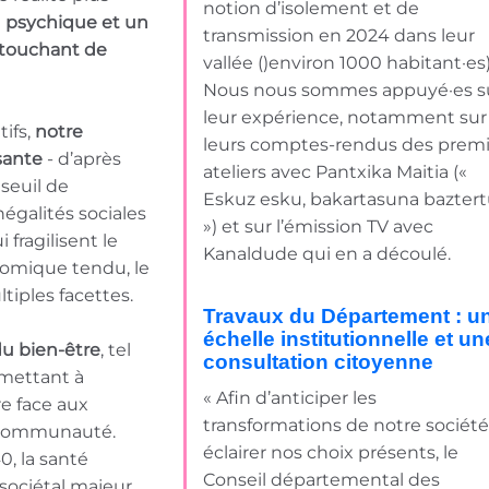
notion d’isolement et de
n psychique et un
transmission en 2024 dans leur
 touchant de
vallée ()environ 1000 habitant·es)
Nous nous sommes appuyé·es s
leur expérience, notamment sur
tifs,
notre
leurs comptes-rendus des premi
ssante
- d’après
ateliers avec Pantxika Maitia («
 seuil de
Eskuz esku, bakartasuna bazter
égalités sociales
») et sur l’émission TV avec
 fragilisent le
Kanaldude qui en a découlé.
nomique tendu, le
iples facettes.
Travaux du Département : u
échelle institutionnelle et un
du bien-être
, tel
consultation citoyenne
mettant à
« Afin d’anticiper les
re face aux
transformations de notre société
la communauté.
éclairer nos choix présents, le
0, la santé
Conseil départemental des
ociétal majeur,