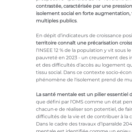
contrastée, caractérisée par une pressio
isolement social en forte augmentation,
multiples publics
.
En dépit d’indicateurs de croissance posi
territoire connaît une précarisation croi
l’INSEE 12 % de la population y vit sous le
pauvreté en 2023 - un creusement des in
et des difficultés d’accès au logement qui
tissu social. Dans ce contexte socio-éco
phénomène de l'isolement prend de mult
La santé mentale est un pilier essentiel 
que défini par l'OMS comme un état per
chacun·e de réaliser son potentiel, de fai
difficultés de la vie et de contribuer à 
Dans le cadre des travaux d’Iparralde 204
mentale est identifiée comme un enjeu s