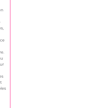
en
e
s,
 ce
re.
su
ur
es
t
bles