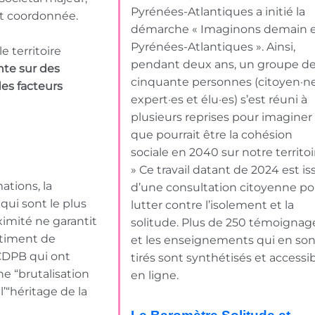
Pyrénées-Atlantiques a initié la
et coordonnée.
démarche « Imaginons demain 
Pyrénées-Atlantiques ». Ainsi,
 territoire
pendant deux ans, un groupe d
nte sur des
cinquante personnes (citoyen·ne
es facteurs
expert·es et élu·es) s’est réuni à
plusieurs reprises pour imaginer
que pourrait être la cohésion
sociale en 2040 sur notre territoi
» Ce travail datant de 2024 est is
ations, la
d’une consultation citoyenne po
qui sont le plus
lutter contre l’isolement et la
ximité ne garantit
solitude. Plus de 250 témoignag
entiment de
et les enseignements qui en son
CDPB qui ont
tirés sont synthétisés et accessi
ne “brutalisation
en ligne.
l’“héritage de la